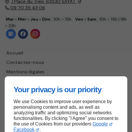
1 Place du Treix,
63530
SAYAT
09 70 35 43 06
Mar - Mer - Jeu - Dim
: 10h – 15h
Ven - Sam
: 10h – 15h | 19h
– 23h
Accueil
Contactez-nous
Mentions légales
Plan du site
Your privacy is our priority
We use Cookies to improve user experience by
Haut de page
personalising content and ads, as well as
analyzing traffic and optimizing social networks
functionalities. By clicking "I Agree" you consent to
the use of Cookies from our providers
Google
Facebook
.