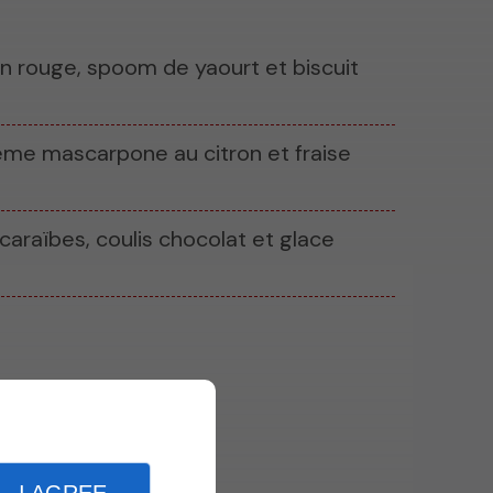
in rouge, spoom de yaourt et biscuit
rème mascarpone au citron et fraise
caraïbes, coulis chocolat et glace