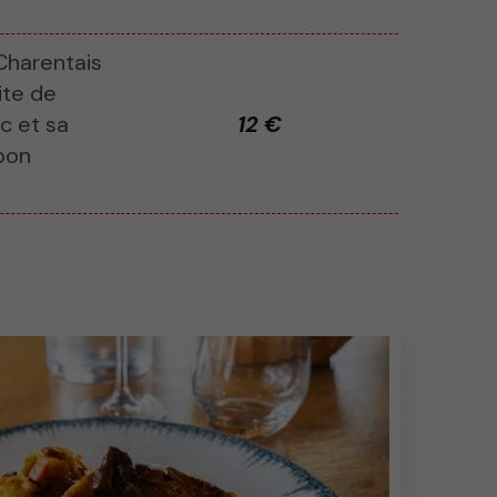
Charentais
pite de
ic et sa
12 €
bon