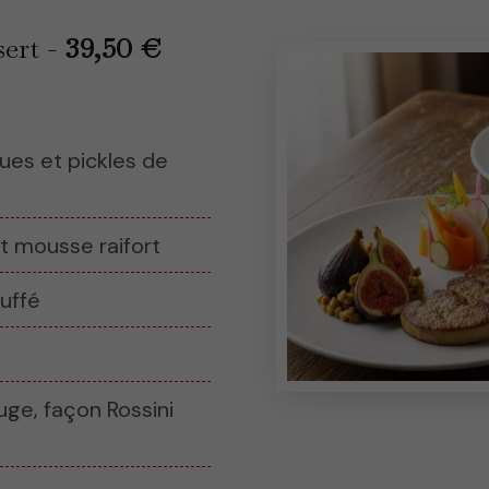
sert -
39,50 €
ues et pickles de
t mousse raifort
ruffé
ge, façon Rossini