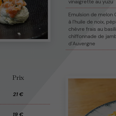
vinaigrette au yuzu
Emulsion de melon 
à l’huile de noix, pé
chèvre frais au basil
chiffonnade de jam
d’Auvergne
Prix
21 €
19 €