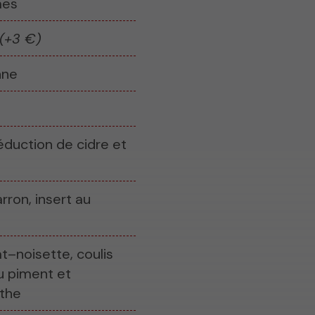
mes
(+3 €)
nne
réduction de cidre et
ron, insert au
t–noisette, coulis
u piment et
the