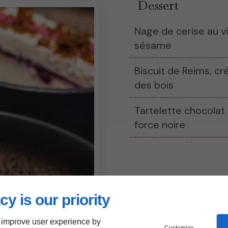
Dessert
Nage de cerise au v
sésame
Biscuit de Reims, c
des bois
Tartelette chocolat 
force noire
cy is our priority
 improve user experience by