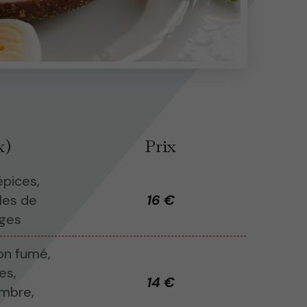
x)
Prix
épices,
les de
16 €
uges
on fumé,
es,
14 €
mbre,