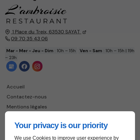
1 Place du Treix,
63530
SAYAT
09 70 35 43 06
Mar - Mer - Jeu - Dim
: 10h – 15h
Ven - Sam
: 10h – 15h | 19h
– 23h
Accueil
Contactez-nous
Mentions légales
Plan du site
Your privacy is our priority
We use Cookies to improve user experience by